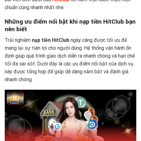
chuẩn cùng nhanh nhất nhé.
Những ưu điểm nổi bật khi nạp tiền HitClub bạn
nên biết
Trải nghiệm
nạp tiền HitClub
ngày càng được tối ưu để
mang lại sự tiện lợi cho người dùng. Hệ thống vận hành ổn
định giúp quá trình giao dịch diễn ra nhanh chóng và hạn chế
tối đa sai sót. Dưới đây là các ưu điểm nổi bật của dịch vụ
này được tổng hợp để giúp dễ dàng nắm bắt và đánh giá
nhanh chóng.