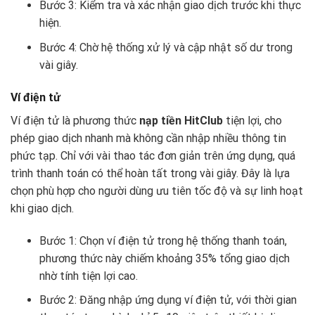
Bước 3: Kiểm tra và xác nhận giao dịch trước khi thực
hiện.
Bước 4: Chờ hệ thống xử lý và cập nhật số dư trong
vài giây.
Ví điện tử
Ví điện tử là phương thức
nạp tiền HitClub
tiện lợi, cho
phép giao dịch nhanh mà không cần nhập nhiều thông tin
phức tạp. Chỉ với vài thao tác đơn giản trên ứng dụng, quá
trình thanh toán có thể hoàn tất trong vài giây. Đây là lựa
chọn phù hợp cho người dùng ưu tiên tốc độ và sự linh hoạt
khi giao dịch.
Bước 1: Chọn ví điện tử trong hệ thống thanh toán,
phương thức này chiếm khoảng 35% tổng giao dịch
nhờ tính tiện lợi cao.
Bước 2: Đăng nhập ứng dụng ví điện tử, với thời gian