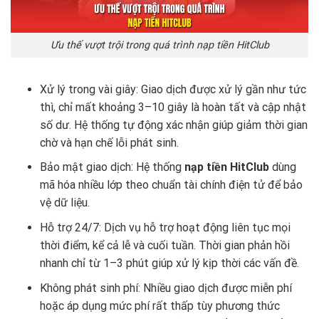
Ưu thế vượt trội trong quá trình nạp tiền HitClub
Xử lý trong vài giây: Giao dịch được xử lý gần như tức
thì, chỉ mất khoảng 3–10 giây là hoàn tất và cập nhật
số dư. Hệ thống tự động xác nhận giúp giảm thời gian
chờ và hạn chế lỗi phát sinh.
Bảo mật giao dịch: Hệ thống
nạp tiền HitClub
dùng
mã hóa nhiều lớp theo chuẩn tài chính điện tử để bảo
vệ dữ liệu.
Hỗ trợ 24/7: Dịch vụ hỗ trợ hoạt động liên tục mọi
thời điểm, kể cả lễ và cuối tuần. Thời gian phản hồi
nhanh chỉ từ 1–3 phút giúp xử lý kịp thời các vấn đề.
Không phát sinh phí: Nhiều giao dịch được miễn phí
hoặc áp dụng mức phí rất thấp tùy phương thức